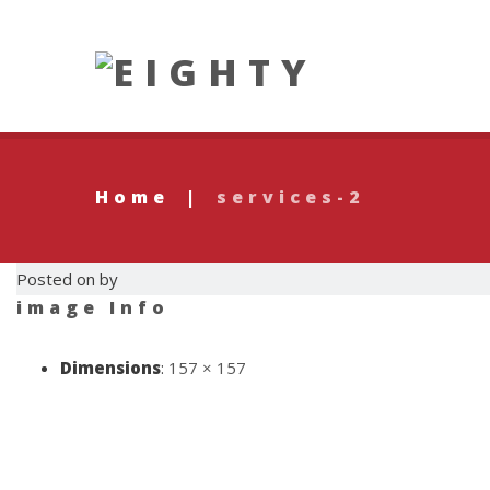
Home
|
services-2
Posted on by
image Info
Dimensions
:
157 × 157